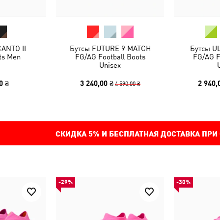
ANTO II
Бутсы FUTURE 9 MATCH
Бутсы U
ts Men
FG/AG Football Boots
FG/AG F
Unisex
0 ₴
3 240,00 ₴
2 940,
4 590,00 ₴
СКИДКА
5%
И БЕСПЛАТНАЯ ДОСТАВКА ПРИ
-29%
-30%