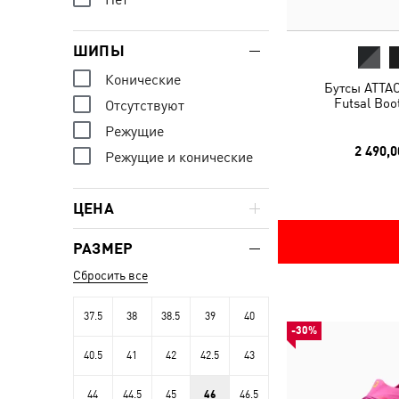
ШИПЫ
Конические
Бутсы ATTAC
Futsal Boo
Отсутствуют
Режущие
2 490,0
Режущие и конические
ЦЕНА
РАЗМЕР
Сбросить все
37.5
38
38.5
39
40
-30%
40.5
41
42
42.5
43
44
44.5
45
46
46.5