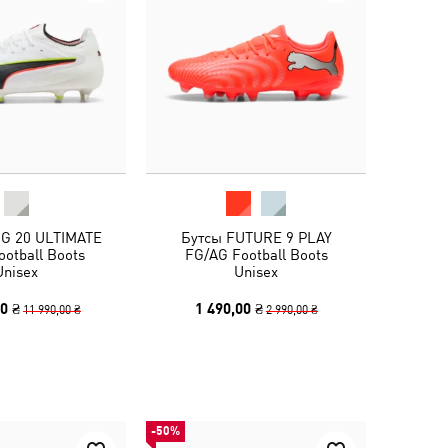
NG 20 ULTIMATE
Бутсы FUTURE 9 PLAY
otball Boots
FG/AG Football Boots
Unisex
Unisex
0 ₴
1 490,00 ₴
11 990,00 ₴
2 990,00 ₴
-50%