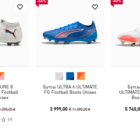
-64%
-50%
TURE 8
Бутсы ULTRA 6 ULTIMATE
Бутсы
Football
FG Football Boots Unisex
ULTIMATE
isex
Boo
3 999,00 ₴
5 740,0
1 090,00 ₴
11 090,00 ₴
(
1
)