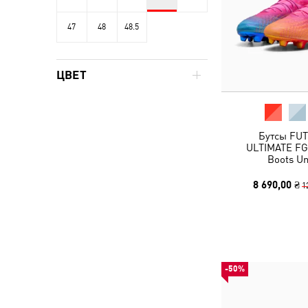
47
48
48.5
ЦВЕТ
Бутсы FU
ULTIMATE FG 
Boots Un
8 690,00 ₴
1
-50%