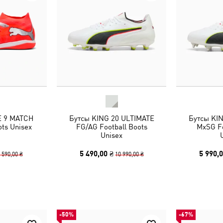
E 9 MATCH
Бутсы KING 20 ULTIMATE
Бутсы KI
ots Unisex
FG/AG Football Boots
MxSG Fo
Unisex
5 490,00 ₴
5 990,0
 590,00 ₴
10 990,00 ₴
-50%
-67%