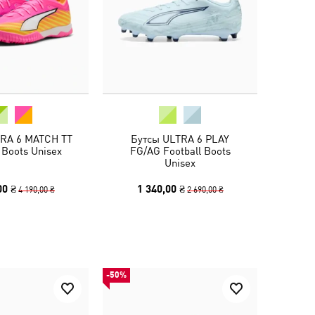
TRA 6 MATCH TT
Бутсы ULTRA 6 PLAY
 Boots Unisex
FG/AG Football Boots
Unisex
00 ₴
1 340,00 ₴
4 190,00 ₴
2 690,00 ₴
-50%