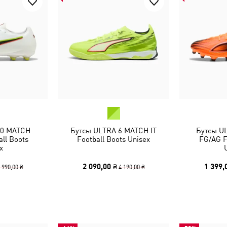
20 MATCH
Бутсы ULTRA 6 MATCH IT
Бутсы U
ll Boots
Football Boots Unisex
FG/AG F
x
2 090,00 ₴
1 399,
 990,00 ₴
4 190,00 ₴