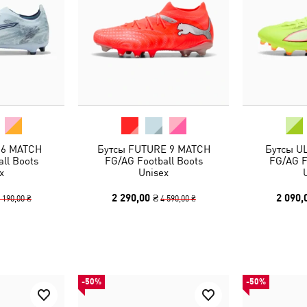
 6 MATCH
Бутсы FUTURE 9 MATCH
Бутсы U
ll Boots
FG/AG Football Boots
FG/AG F
x
Unisex
2 290,00 ₴
2 090,
 190,00 ₴
4 590,00 ₴
-50%
-50%