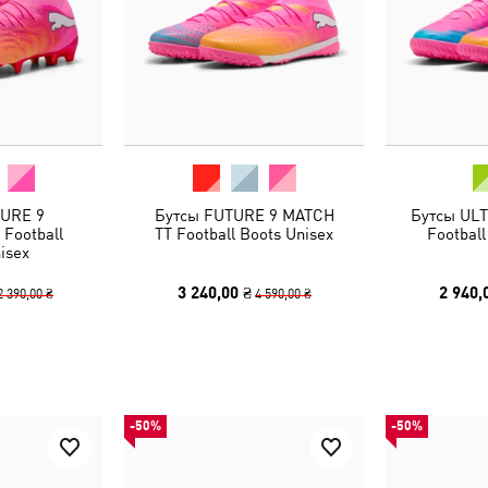
TURE 9
Бутсы FUTURE 9 MATCH
Бутсы UL
Football
TT Football Boots Unisex
Football
isex
3 240,00 ₴
2 940,
2 390,00 ₴
4 590,00 ₴
-50%
-50%