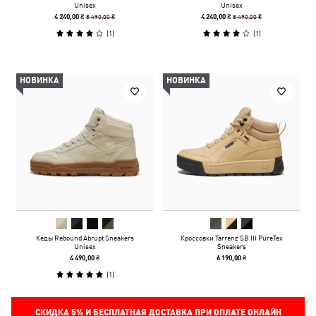
Unisex
Unisex
8 490,00 ₴
8 490,00 ₴
4 240,00 ₴
4 240,00 ₴
(
1
)
(
1
)
НОВИНКА
НОВИНКА
Кеды Rebound Abrupt Sneakers
Кроссовки Tarrenz SB III PureTex
Unisex
Sneakers
4 490,00 ₴
6 190,00 ₴
(
1
)
СКИДКА
5%
И БЕСПЛАТНАЯ ДОСТАВКА ПРИ ОПЛАТЕ ОНЛАЙН