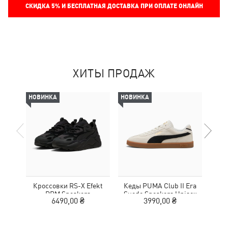
СКИДКА
5%
И БЕСПЛАТНАЯ ДОСТАВКА ПРИ ОПЛАТЕ ОНЛАЙН
ХИТЫ ПРОДАЖ
НОВИНКА
НОВИНКА
НОВ
Кроссовки RS-X Efekt
Кеды PUMA Club II Era
Кед
PRM Sneakers
Suede Sneakers Unisex
6490,00 ₴
3990,00 ₴