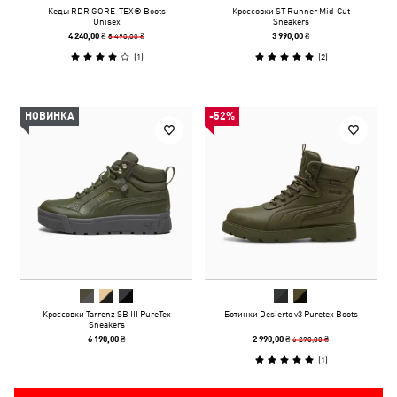
Кеды RDR GORE-TEX® Boots
Кроссовки ST Runner Mid-Cut
Unisex
Sneakers
8 490,00 ₴
4 240,00 ₴
3 990,00 ₴
(
1
)
(
2
)
НОВИНКА
-52%
Кроссовки Tarrenz SB III PureTex
Ботинки Desierto v3 Puretex Boots
Sneakers
6 290,00 ₴
6 190,00 ₴
2 990,00 ₴
(
1
)