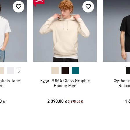
-29%
tials Tape
Худи PUMA Class Graphic
Футболк
en
Hoodie Men
Relax
0 ₴
2 390,00 ₴
1 
3 390,00 ₴