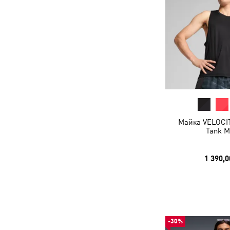
Майка VELOCIT
Tank M
1 390,0
-30%