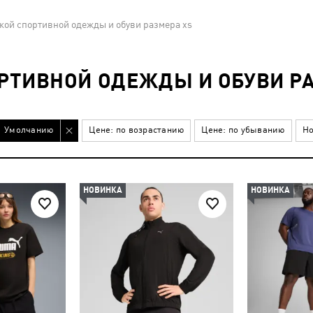
ой спортивной одежды и обуви размера xs
РТИВНОЙ ОДЕЖДЫ И ОБУВИ РА
Умолчанию
Цене: по возрастанию
Цене: по убыванию
Но
НОВИНКА
НОВИНКА