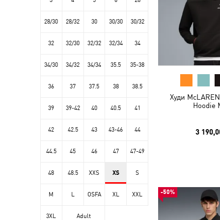
3
4
5
6
28
28/30
28/32
30
30/30
30/32
32
32/30
32/32
32/34
34
34/30
34/32
34/34
35.5
35-38
36
37
37.5
38
38.5
Худи McLAREN 
Hoodie 
39
39-42
40
40.5
41
42
42.5
43
43-46
44
3 190,0
44.5
45
46
47
47-49
48
48.5
XXS
XS
S
-50%
M
L
OSFA
XL
XXL
3XL
Adult