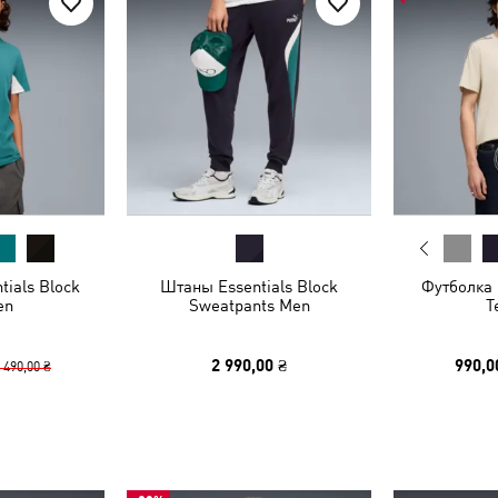
tials Block
Штаны Essentials Block
Футболка 
en
Sweatpants Men
T
2 990,00 ₴
990,0
 490,00 ₴