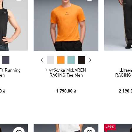
Y Running
Футболка McLAREN
Штан
en
RACING Tee Men
RACING 
0 ₴
1 790,00 ₴
2 190,
-29%