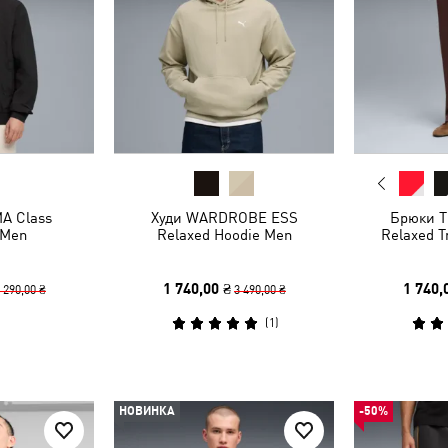
A Class
Худи WARDROBE ESS
Брюки T
 Men
Relaxed Hoodie Men
Relaxed T
1 740,00 ₴
1 740,
 290,00 ₴
3 490,00 ₴
(
1
)
НОВИНКА
-50%