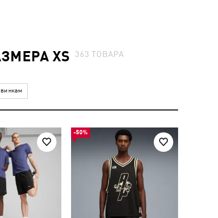
ЗМЕРА XS
363
ТОВАРА
винкам
-50%