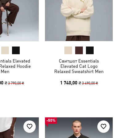
ntials Elevated
Свитшот Essentials
Relaxed Hoodie
Elevated Cat Logo
Men
Relaxed Sweatshirt Men
00 ₴
1 740,00 ₴
3 790,00 ₴
3 490,00 ₴
-50%