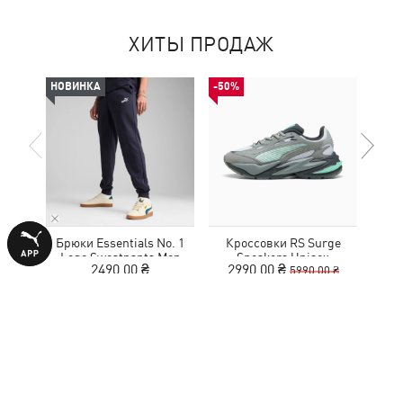
ХИТЫ ПРОДАЖ
НОВИНКА
-50%
НОВ
Брюки Essentials No. 1
Кроссовки RS Surge
Кед
Logo Sweatpants Men
Sneakers Unisex
Sue
2490,00 ₴
2990,00 ₴
5990,00 ₴