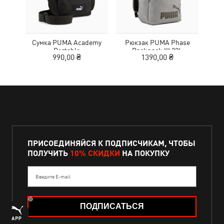
Сумка PUMA Academy
Рюкзак PUMA Phase
Кро
Portable
Backpack III 22L
Tr
990,00 ₴
1390,00 ₴
1
ПРИСОЕДИНЯЙСЯ К ПОДПИСЧИКАМ, ЧТОБЫ
ПОЛУЧИТЬ
10% СКИДКИ
НА ПОКУПКУ
Введите E-mail
ПОДПИСАТЬСЯ