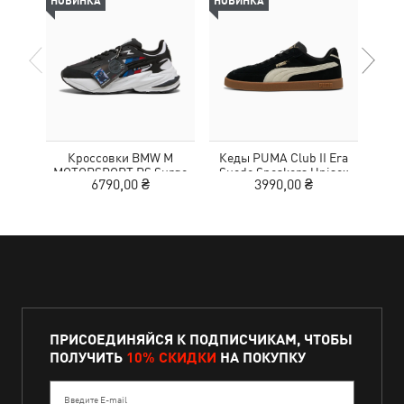
НОВИНКА
НОВИНКА
-69%
Кроссовки BMW M
Кеды PUMA Club II Era
Жен
MOTORSPORT RS Surge
Suede Sneakers Unisex
Wom
6790,00 ₴
3990,00 ₴
3
Sneakers Unisex
ПРИСОЕДИНЯЙСЯ К ПОДПИСЧИКАМ, ЧТОБЫ
ПОЛУЧИТЬ
10% СКИДКИ
НА ПОКУПКУ
Введите E-mail