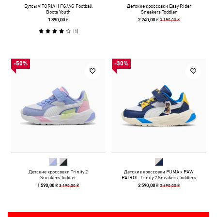
Бутсы VITORIA II FG/AG Football
Детские кроссовки Easy Rider
Boots Youth
Sneakers Toddler
3 190,00 ₴
1 890,00 ₴
2 240,00 ₴
(
1
)
-50%
-30%
Детские кроссовки Trinity 2
Детские кроссовки PUMA x PAW
Sneakers Toddler
PATROL Trinity 2 Sneakers Toddlers
3 190,00 ₴
3 690,00 ₴
1 590,00 ₴
2 590,00 ₴