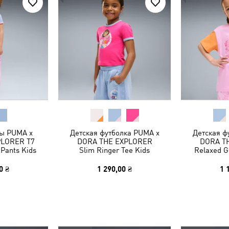
ы PUMA x
Детская футболка PUMA x
Детская ф
PLORER T7
DORA THE EXPLORER
DORA T
 Pants Kids
Slim Ringer Tee Kids
Relaxed G
0 ₴
1 290,00 ₴
1 