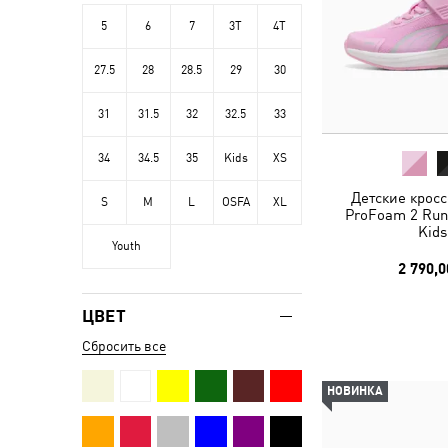
5
6
7
3T
4T
27.5
28
28.5
29
30
31
31.5
32
32.5
33
34
34.5
35
Kids
XS
Детские кросс
S
M
L
OSFA
XL
ProFoam 2 Run
Kids
Youth
2 790,0
ЦВЕТ
Сбросить все
НОВИНКА