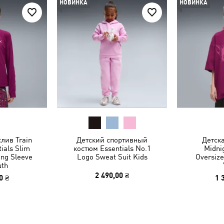
НОВИНКА
НОВИНКА
лив Train
Детский спортивный
Детск
tials Slim
костюм Essentials No.1
Midni
ong Sleeve
Logo Sweat Suit Kids
Oversize
uth
2 490,00 ₴
0 ₴
1 