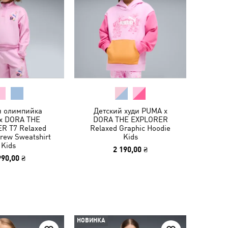
я олимпийка
Детский худи PUMA x
x DORA THE
DORA THE EXPLORER
R T7 Relaxed
Relaxed Graphic Hoodie
Crew Sweatshirt
Kids
Kids
2 190,00 ₴
990,00 ₴
НОВИНКА