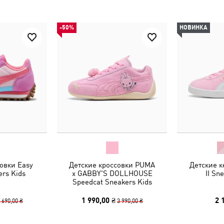
-50%
НОВИНКА
овки Easy
Детские кроссовки PUMA
Детские 
ers Kids
x GABBY'S DOLLHOUSE
II Sn
Speedcat Sneakers Kids
1 990,00 ₴
2 
 690,00 ₴
3 990,00 ₴