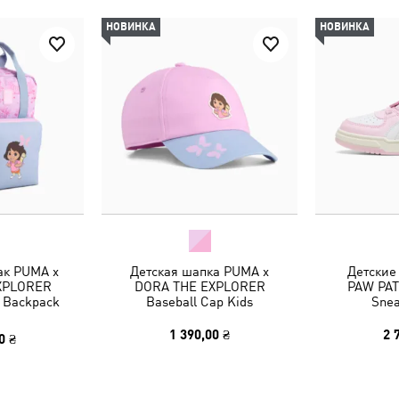
НОВИНКА
НОВИНКА
ак PUMA x
Детская шапка PUMA x
Детские
XPLORER
DORA THE EXPLORER
PAW PAT
L Backpack
Baseball Cap Kids
Snea
1 390,00 ₴
2 
0 ₴