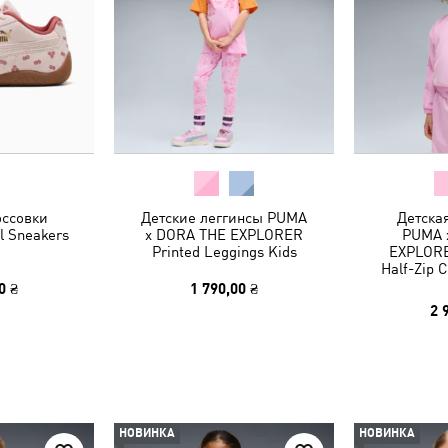
оссовки
Детские леггинсы PUMA
Детска
l Sneakers
x DORA THE EXPLORER
PUMA 
Printed Leggings Kids
EXPLORE
Half-Zip 
0 ₴
1 790,00 ₴
2 
НОВИНКА
НОВИНКА