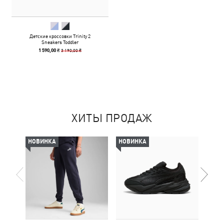
Детские кроссовки Trinity 2
Sneakers Toddler
3 190,00 ₴
1 590,00 ₴
ХИТЫ ПРОДАЖ
НОВИНКА
НОВИНКА
НОВ