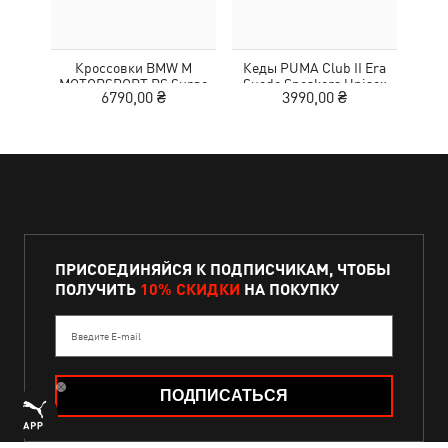
Кроссовки BMW M
Кеды PUMA Club II Era
Жен
MOTORSPORT RS Surge
Suede Sneakers Unisex
Wom
6790,00 ₴
3990,00 ₴
3
Sneakers Unisex
ПРИСОЕДИНЯЙСЯ К ПОДПИСЧИКАМ, ЧТОБЫ
ПОЛУЧИТЬ
10% СКИДКИ
НА ПОКУПКУ
Введите E-mail
ПОДПИСАТЬСЯ