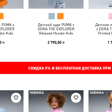
и PUMA x
Детский худи PUMA x
Детские 
XPLORER
DORA THE EXPLORER
x DORA 
die Kids
Relaxed Hoodie Kids
Printed 
0 ₴
2 790,00 ₴
1 
СКИДКА
5%
И БЕСПЛАТНАЯ ДОСТАВКА ПРИ
НОВИНКА
НОВИНКА