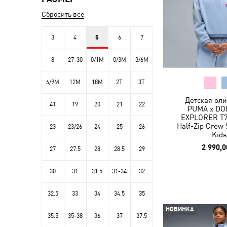
Сбросить все
3
4
5
6
7
8
27-30
0/1M
0/3M
3/6M
6/9M
12M
18M
2T
3T
Детская ол
4T
19
20
21
22
PUMA x DO
EXPLORER T7
Half-Zip Crew 
23
23/26
24
25
26
Kids
2 990,0
27
27.5
28
28.5
29
30
31
31.5
31-34
32
32.5
33
34
34.5
35
НОВИНКА
35.5
35-38
36
37
37.5