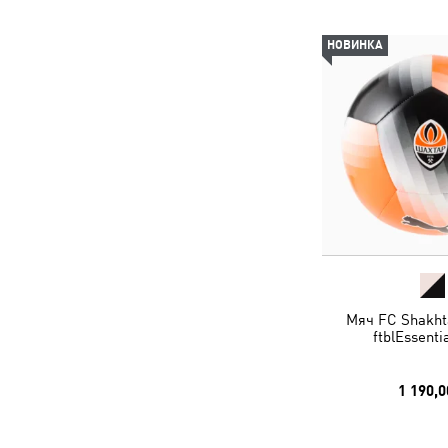
НОВИНКА
Мяч FC Shakht
ftblEssentia
1 190,0