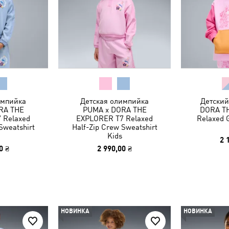
импийка
Детская олимпийка
Детский
RA THE
PUMA x DORA THE
DORA T
 Relaxed
EXPLORER T7 Relaxed
Relaxed 
Sweatshirt
Half-Zip Crew Sweatshirt
Kids
2 
0 ₴
2 990,00 ₴
НОВИНКА
НОВИНКА