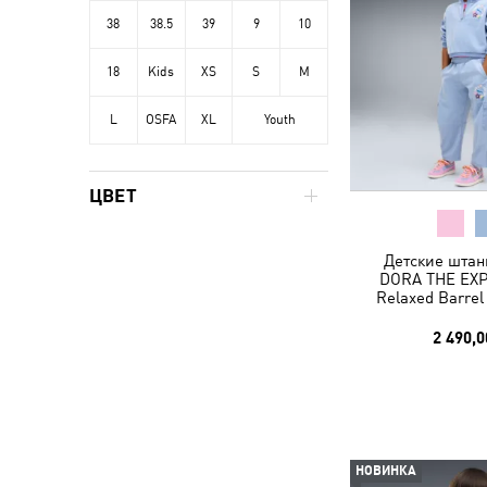
38
38.5
39
9
10
18
Kids
XS
S
M
L
OSFA
XL
Youth
ЦВЕТ
Детские штан
DORA THE EX
Relaxed Barrel
2 490,0
НОВИНКА