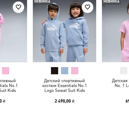
НОВИНКА
НОВИНКА
ртивный
Детский спортивный
Детская
ials No.1
костюм Essentials No.1
No. 1 L
uit Kids
Logo Sweat Suit Kids
0 ₴
2 490,00 ₴
6