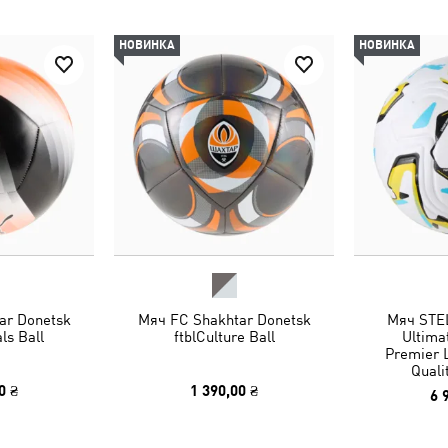
НОВИНКА
НОВИНКА
ar Donetsk
Мяч FC Shakhtar Donetsk
Мяч STE
ls Ball
ftblCulture Ball
Ultima
Premier 
Quali
0 ₴
1 390,00 ₴
6 