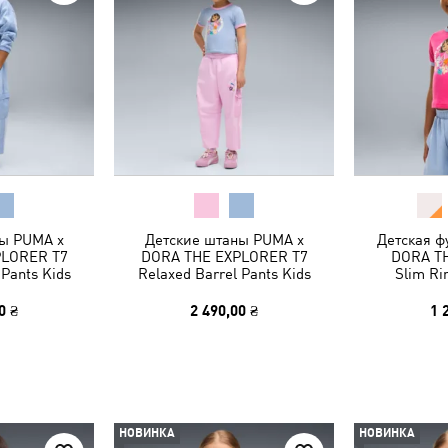
ы PUMA x
Детские штаны PUMA x
Детская ф
PLORER T7
DORA THE EXPLORER T7
DORA T
 Pants Kids
Relaxed Barrel Pants Kids
Slim Ri
0 ₴
2 490,00 ₴
1 
НОВИНКА
НОВИНКА