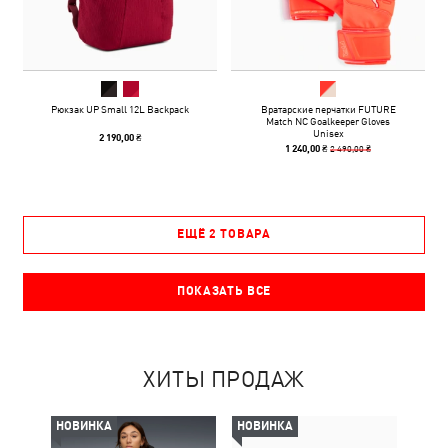
Рюкзак UP Small 12L Backpack
Вратарские перчатки FUTURE
Match NC Goalkeeper Gloves
Unisex
2 190,00 ₴
2 490,00 ₴
1 240,00 ₴
ЕЩЁ 2 ТОВАРА
ПОКАЗАТЬ ВСЕ
ХИТЫ ПРОДАЖ
НОВИНКА
НОВИНКА
НОВ