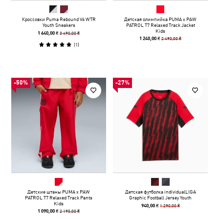
Кроссовки Puma Rebound V6 WTR
Детская олимпийка PUMA x PAW
Youth Sneakers
PATROL T7 Relaxed Track Jacket
Kids
3 490,00 ₴
1 640,00 ₴
2 490,00 ₴
1 240,00 ₴
(
1
)
-50%
-27%
Детские штаны PUMA x PAW
Детская футболка individualLIGA
PATROL T7 Relaxed Track Pants
Graphic Football Jersey Youth
Kids
1 290,00 ₴
940,00 ₴
2 190,00 ₴
1 090,00 ₴