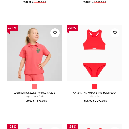
1 390,00 ₴
1 990,00 ₴
990,00 ₴
990,00 ₴
-28%
-28%
Детская рубашка поло Cats Club
Купальник PUMA Girls’‎ Racerback
Pique Polo Kids
Bikini Set
1 590,00 ₴
2 290,00 ₴
1 140,00 ₴
1 640,00 ₴
-49%
-29%