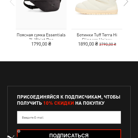
Поясная сумка Essentials
Ботинки Tuff Terra Hi
Кро
2L Waist Bag
Slippers Unisex
Tr
1790,00 ₴
1890,00 ₴
1
3790,00 ₴
ПРИСОЕДИНЯЙСЯ К ПОДПИСЧИКАМ, ЧТОБЫ
ПОЛУЧИТЬ
10% СКИДКИ
НА ПОКУПКУ
Введите E-mail
ПОДПИСАТЬСЯ