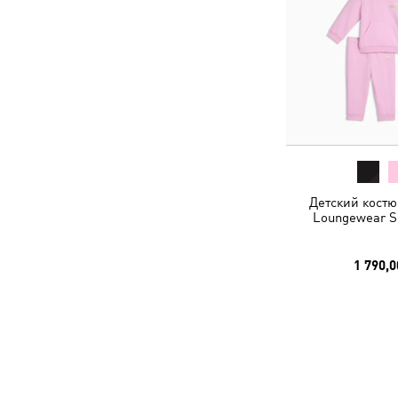
Детский костю
Loungewear Se
1 790,0