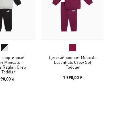
й спортивный
Детский костюм Minicats
м Minicats
Essentials Crew Set
ls Raglan Crew
Toddler
 Toddler
1 590,00 ₴
990,00 ₴