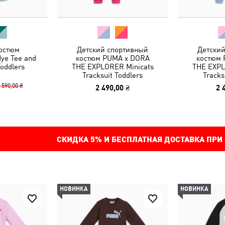
остюм
Детский спортивный
Детски
dye Tee and
костюм PUMA x DORA
костюм 
Toddlers
THE EXPLORER Minicats
THE EXPL
Tracksuit Toddlers
Tracks
 590,00 ₴
2 490,00 ₴
2 
СКИДКА
5%
И БЕСПЛАТНАЯ ДОСТАВКА ПРИ
НОВИНКА
НОВИНКА