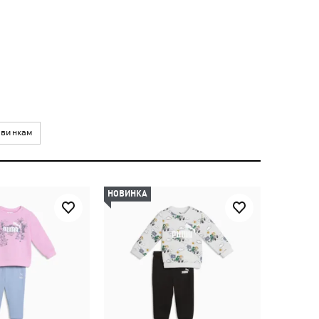
винкам
НОВИНКА