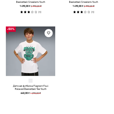
Basketball Sneakers Youth
Basketball Sneakers Youth
2 990,00 ₴
2 990,00 ₴
1 490,00 ₴
1 490,00 ₴
(
1
)
(
1
)
-50%
Детская футболка Flagrant Foul
Relaxed Basketball Tee Youth
1 290,00 ₴
640,00 ₴