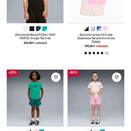
Детская футболка PUMA x PAW
Детский костюм Minicats
PATROL Ringer Tee Kids
Essentials Tee and Shorts Set
Toddler
1 090,00 ₴
540,00 ₴
1 390,00 ₴
990,00 ₴
(
1
)
-28%
-50%