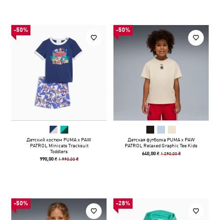
-50%
-50%
Детский костюм PUMA x PAW
Детская футболка PUMA x PAW
PATROL Minicats Tracksuit
PATROL Relaxed Graphic Tee Kids
Toddlers
1 290,00 ₴
640,00 ₴
1 990,00 ₴
990,00 ₴
-50%
-28%