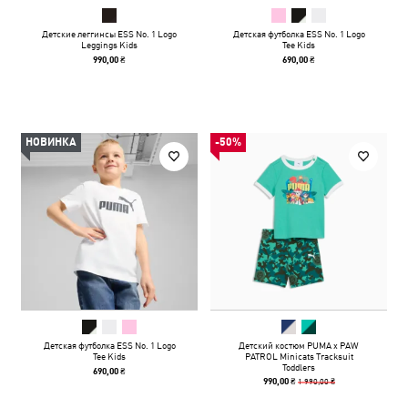
Детские леггинсы ESS No. 1 Logo
Детская футболка ESS No. 1 Logo
Leggings Kids
Tee Kids
990,00 ₴
690,00 ₴
НОВИНКА
-50%
Детская футболка ESS No. 1 Logo
Детский костюм PUMA x PAW
Tee Kids
PATROL Minicats Tracksuit
Toddlers
690,00 ₴
1 990,00 ₴
990,00 ₴