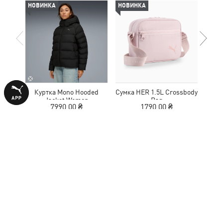
НОВИНКА
НОВИНКА
НОВ
Куртка Mono Hooded
Сумка HER 1.5L Crossbody
Кед
Jacket Women
Bag
Sue
7990,00 ₴
1790,00 ₴
ПРИСОЕДИНЯЙСЯ К ПОДПИСЧИКАМ, ЧТОБЫ
ПОЛУЧИТЬ
10% СКИДКИ
НА ПОКУПКУ