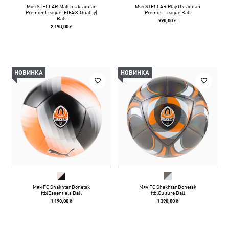
Мяч STELLAR Match Ukrainian
Мяч STELLAR Play Ukrainian
Premier League (FIFA® Quality)
Premier League Ball
Ball
990,00 ₴
2 190,00 ₴
НОВИНКА
НОВИНКА
Мяч FC Shakhtar Donetsk
Мяч FC Shakhtar Donetsk
ftblEssentials Ball
ftblCulture Ball
1 190,00 ₴
1 390,00 ₴