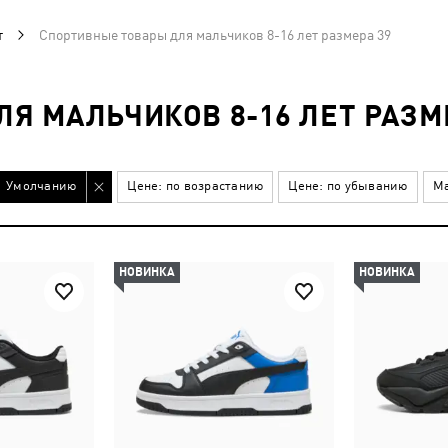
т
Спортивные товары для мальчиков 8-16 лет размера 39
Я МАЛЬЧИКОВ 8-16 ЛЕТ РАЗМ
Умолчанию
Цене: по возрастанию
Цене: по убыванию
Ма
НОВИНКА
НОВИНКА