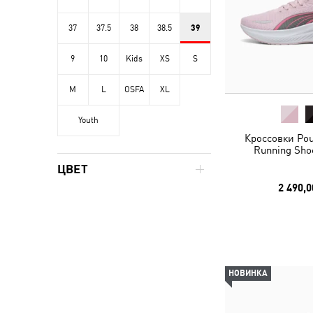
37
37.5
38
38.5
39
9
10
Kids
XS
S
M
L
OSFA
XL
Youth
Кроссовки Pou
Running Sho
ЦВЕТ
2 490,0
НОВИНКА