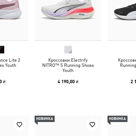
nce Lite 2
Кроссовки Electrify
Кроссовк
es Youth
NITRO™ 5 Running Shoes
Running
Youth
0 ₴
4 190,00 ₴
2 
НОВИНКА
НОВИНКА