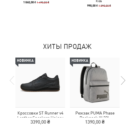
Kids
1 490,00 ₴
1 040,00 ₴
1 390,00 ₴
990,00 ₴
ХИТЫ ПРОДАЖ
НОВИНКА
НОВИНКА
-50%
Кроссовки ST Runner v4
Рюкзак PUMA Phase
Кро
Leather Sneakers Unisex
Backpack III 22L
Tr
3390,00 ₴
1390,00 ₴
1