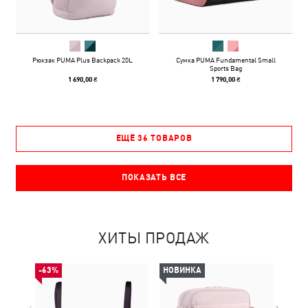
Рюкзак PUMA Plus Backpack 20L
Сумка PUMA Fundamental Small
Sports Bag
1 690,00 ₴
1 790,00 ₴
ЕЩЁ 36 ТОВАРОВ
ПОКАЗАТЬ ВСЕ
ХИТЫ ПРОДАЖ
-63%
НОВИНКА
НОВ