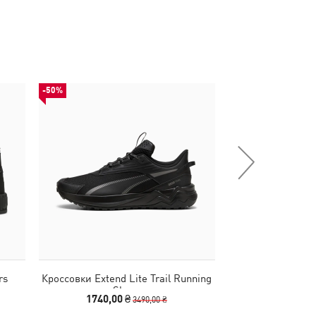
-50%
НОВИНКА
rs
Кроссовки Extend Lite Trail Running
Сумка PUMA 1976 
Shoes
Gri
1740,00 ₴
2790
3490,00 ₴