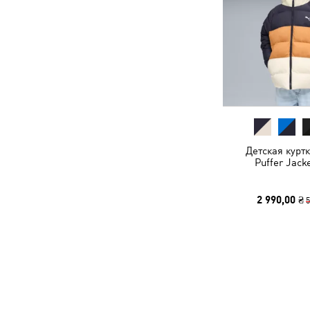
Детская курт
Puffer Jack
2 990,00 ₴
5