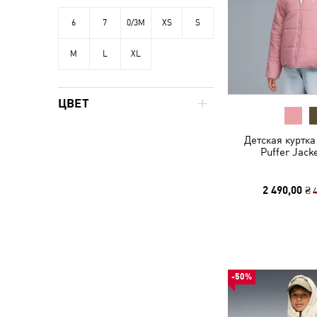
6
7
0/3M
XS
S
M
L
XL
ЦВЕТ
Детская куртка
Puffer Jack
2 490,00 ₴
4
-50%