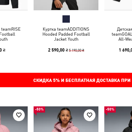
а teamRISE
Куртка teamADDITIONS
Детска
Football
Hooded Padded Football
teamGOAL 
outh
Jacket Youth
All-We
0 ₴
2 590,00 ₴
1 690,
5 190,00 ₴
СКИДКА
5%
И БЕСПЛАТНАЯ ДОСТАВКА ПРИ
-50%
-50%