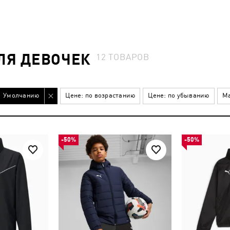
ЛЯ ДЕВОЧЕК
12
ТОВАРОВ
Умолчанию
Цене: по возрастанию
Цене: по убыванию
Ма
-50%
-50%