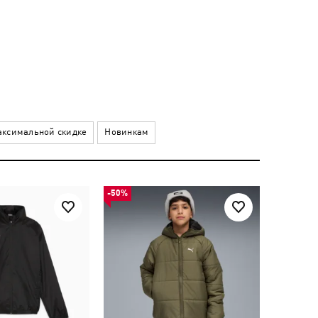
ксимальной скидке
Новинкам
-50%