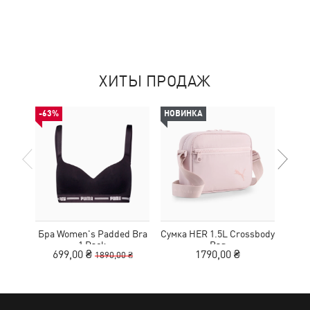
ХИТЫ ПРОДАЖ
-63%
НОВИНКА
НОВ
Бра Women's Padded Bra
Сумка HER 1.5L Crossbody
Кед
1 Pack
Bag
Sue
699,00 ₴
1790,00 ₴
1890,00 ₴