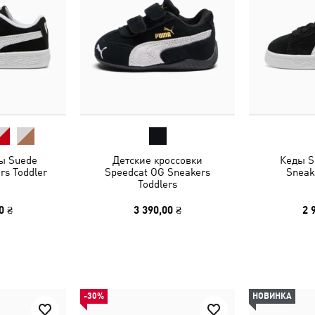
ы Suede
Детские кроссовки
Кеды S
rs Toddler
Speedcat OG Sneakers
Sneak
Toddlers
0 ₴
3 390,00 ₴
2 
-30%
НОВИНКА