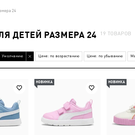
змера 24
Я ДЕТЕЙ РАЗМЕРА 24
19
ТОВАРОВ
Умолчанию
Цене: по возрастанию
Цене: по убыванию
Ма
НОВИНКА
НОВИНКА