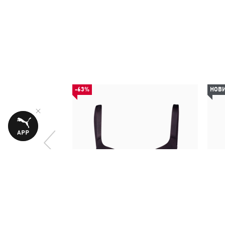
-63%
НОВ
Бра Women's Padded Bra 1 Pack
Су