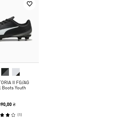
TORIA II FG/AG
l Boots Youth
890,00 ₴
(
1
)