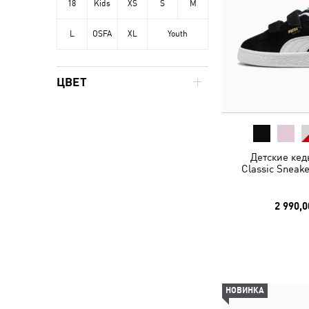
18
Kids
XS
S
M
L
OSFA
XL
Youth
ЦВЕТ
Детские кед
Classic Sneake
2 990,0
НОВИНКА