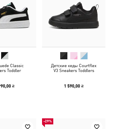
uede Classic
Детские кеды Courtflex
ers Toddler
V3 Sneakers Toddlers
990,00 ₴
1 590,00 ₴
-29%