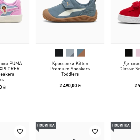
овки PUMA
Кроссовки Kitten
Детски
EXPLORER
Premium Sneakers
Classic S
eakers
Toddlers
rs
2 490,00 ₴
2 
0 ₴
НОВИНКА
НОВИНКА