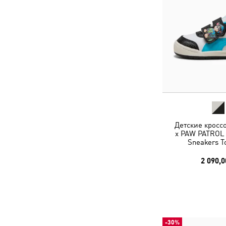
Детские кросс
x PAW PATROL M
Sneakers T
2 090,0
-30%