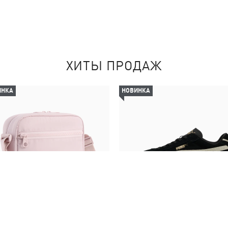
ХИТЫ ПРОДАЖ
ИНКА
НОВИНКА
мка HER 1.5L Crossbody Bag
Кеды PUMA Club II Era Sue