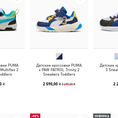
овки PUMA
Детские кроссовки PUMA
Детские к
ultiflex 2
x PAW PATROL Trinity 2
3 Snea
oddlers
Sneakers Toddlers
0 ₴
2 590,00 ₴
2 
3 690,00 ₴
-50%
НОВИНКА