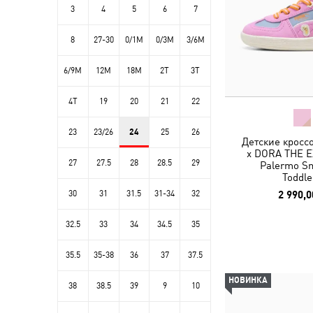
3
4
5
6
7
8
27-30
0/1M
0/3M
3/6M
6/9M
12M
18M
2T
3T
4T
19
20
21
22
23
23/26
24
25
26
Детские кросс
x DORA THE 
27
27.5
28
28.5
29
Palermo Sn
Toddle
30
31
31.5
31-34
32
2 990,0
32.5
33
34
34.5
35
35.5
35-38
36
37
37.5
НОВИНКА
38
38.5
39
9
10