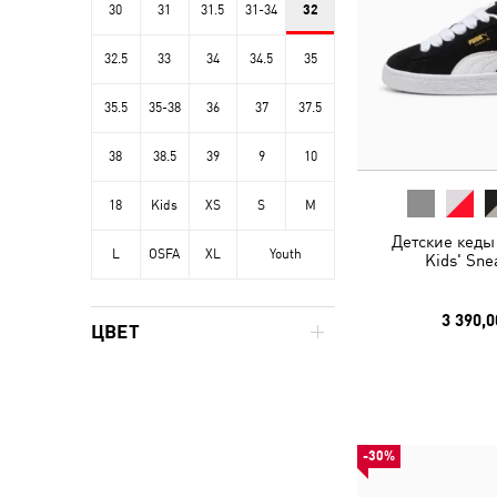
30
31
31.5
31-34
32
32.5
33
34
34.5
35
35.5
35-38
36
37
37.5
38
38.5
39
9
10
18
Kids
XS
S
M
Детские кеды
L
OSFA
XL
Youth
Kids' Sne
3 390,0
ЦВЕТ
-30%