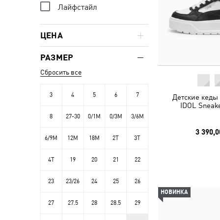
Лайфстайл
ЦЕНА
РАЗМЕР
Сбросить все
3
4
5
6
7
Детские кеды 
IDOL Sneake
8
27-30
0/1M
0/3M
3/6M
3 390,0
6/9M
12M
18M
2T
3T
4T
19
20
21
22
23
23/26
24
25
26
НОВИНКА
27
27.5
28
28.5
29