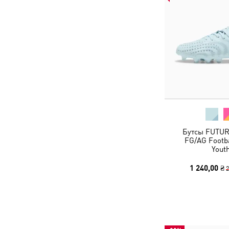
Бутсы FUTUR
FG/AG Footba
Yout
1 240,00 ₴
2