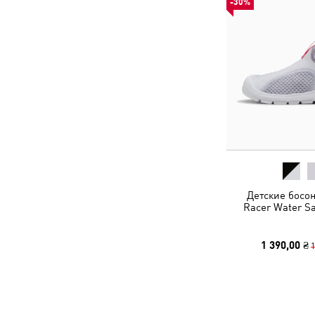
-30%
Детские босо
Racer Water Sa
1 390,00 ₴
1