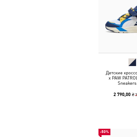
Детские кросс
x PAW PATROL 
Sneakers
2 790,00 ₴
3
-50%