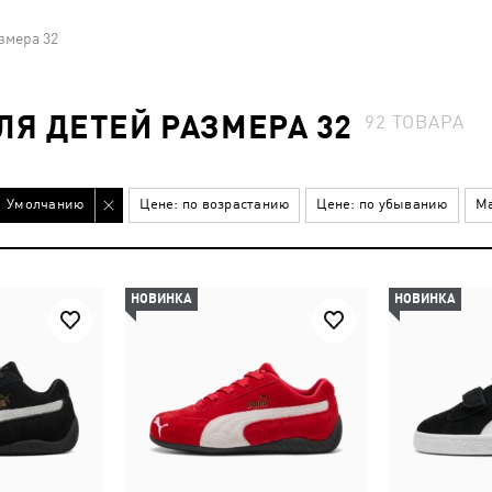
змера 32
Я ДЕТЕЙ РАЗМЕРА 32
92
ТОВАРА
Умолчанию
Цене: по возрастанию
Цене: по убыванию
Ма
НОВИНКА
НОВИНКА