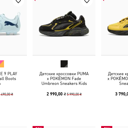
E 9 PLAY
Детские кроссовки PUMA
Детские 
ll Boots
x POKÉMON Fade
x POKÉMON
h
Umbreon Sneakers Kids
Snea
2 990,00 ₴
3 790,
 490,00 ₴
5 990,00 ₴