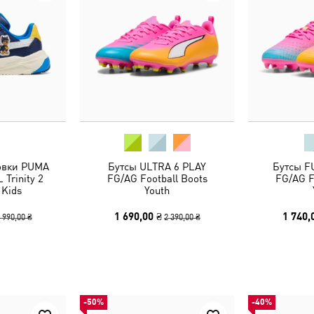
овки PUMA
Бутсы ULTRA 6 PLAY
Бутсы F
Trinity 2
FG/AG Football Boots
FG/AG F
 Kids
Youth
1 690,00 ₴
1 740,
 990,00 ₴
2 390,00 ₴
-50%
-40%