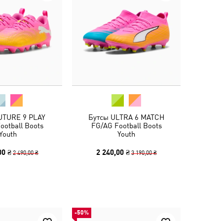
UTURE 9 PLAY
Бутсы ULTRA 6 MATCH
ootball Boots
FG/AG Football Boots
Youth
Youth
00 ₴
2 240,00 ₴
2 490,00 ₴
3 190,00 ₴
-50%