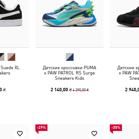
 Suede XL
Детские кроссовки PUMA
Детские 
akers
x PAW PATROL RS Surge
x PAW PA
Sneakers Kids
Snea
0 ₴
2 140,00 ₴
2 940,
4 290,00 ₴
-29%
-30%