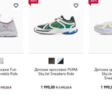
-50%
-50%
ножки Fun
Детские кроссовки PUMA
Детские 
ndals Kids
SkyJet Sneakers Kids
SkyJet
Snea
1 990,00 ₴
1 990,
 990,00 ₴
3 990,00 ₴