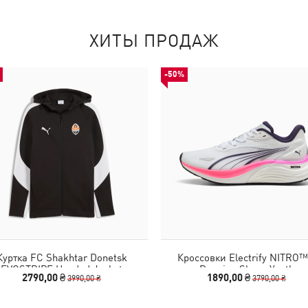
ХИТЫ ПРОДАЖ
-50%
Куртка FC Shakhtar Donetsk
Кроссовки Electrify NITRO™
EVOSTRIPE Hooded Jacket
Running Shoes Youth
2790,00 ₴
1890,00 ₴
3990,00 ₴
3790,00 ₴