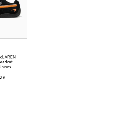
McLAREN
eedcat
Unisex
0 ₴