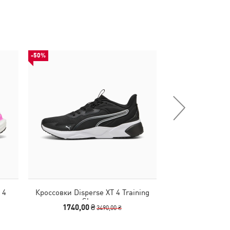
-50%
-50%
 4
Кроссовки Disperse XT 4 Training
Кепка BMW 
Shoes
Baseb
1740,00 ₴
990,00 
3490,00 ₴