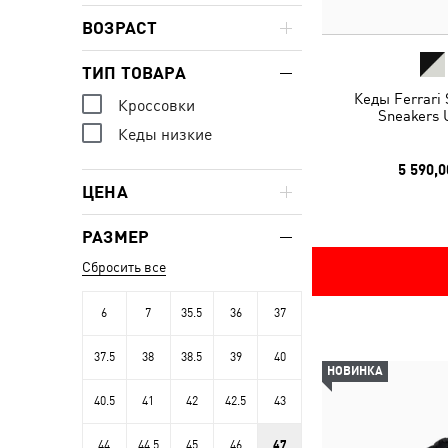
ВОЗРАСТ
ТИП ТОВАРА
Кеды Ferrari
Кроссовки
Sneakers 
Кеды низкие
5 590,0
ЦЕНА
РАЗМЕР
Сбросить все
6
7
35.5
36
37
37.5
38
38.5
39
40
НОВИНКА
40.5
41
42
42.5
43
44
44.5
45
46
47