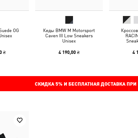
 Suede OG
Кеды BMW M Motorsport
Кроссо
Unisex
Caven III Low Sneakers
RACIN
Unisex
Sneak
0 ₴
4 190,00 ₴
4 
СКИДКА
5%
И БЕСПЛАТНАЯ ДОСТАВКА ПРИ