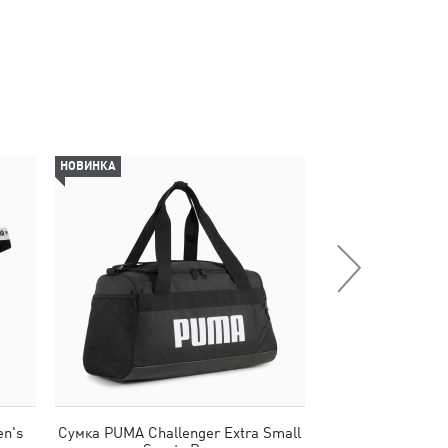
НОВИНКА
НОВИНКА
n's
Сумка PUMA Challenger Extra Small
Кепка PREMIU