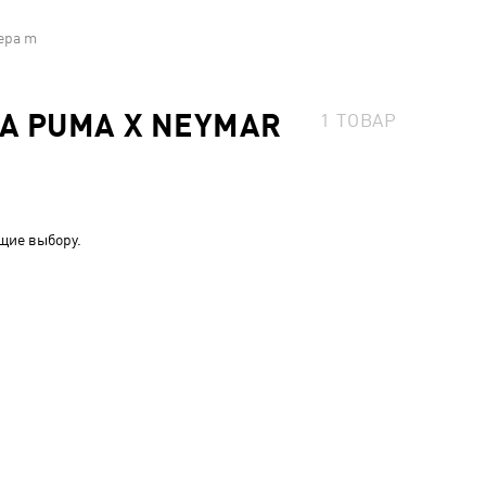
ера m
А PUMA X NEYMAR
1
ТОВАР
щие выбору.