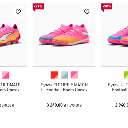
-29%
-30%
 ULTIMATE
Бутсы FUTURE 9 MATCH
Бутсы UL
ots Unisex
TT Football Boots Unisex
Football
3 240,00 ₴
2 940,
2 390,00 ₴
4 590,00 ₴