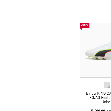
-50%
Бутсы KING 20
FG/AG Footba
Unise
5 490,00 ₴
1