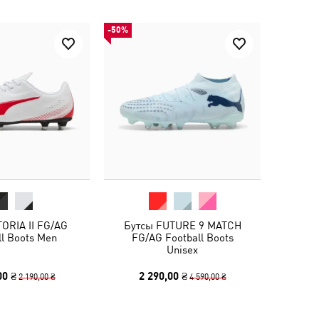
-50%
TORIA II FG/AG
Бутсы FUTURE 9 MATCH
ll Boots Men
FG/AG Football Boots
Unisex
00 ₴
2 290,00 ₴
2 190,00 ₴
4 590,00 ₴