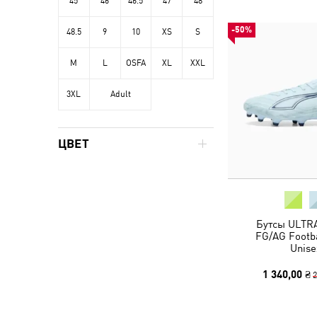
45
46
46.5
47
48
-50%
48.5
9
10
XS
S
M
L
OSFA
XL
XXL
3XL
Adult
ЦВЕТ
Бутсы ULTRA
FG/AG Footba
Unise
1 340,00 ₴
2