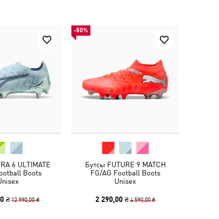
-50%
TRA 6 ULTIMATE
Бутсы FUTURE 9 MATCH
otball Boots
FG/AG Football Boots
Unisex
Unisex
0 ₴
2 290,00 ₴
12 990,00 ₴
4 590,00 ₴