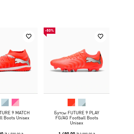
-50%
TURE 9 MATCH
Бутсы FUTURE 9 PLAY
ll Boots Unisex
FG/AG Football Boots
Unisex
00 ₴
1 490,00 ₴
4 590,00 ₴
2 990,00 ₴