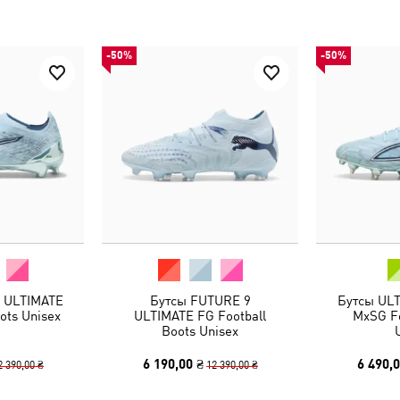
-50%
-50%
 ULTIMATE
Бутсы FUTURE 9
Бутсы UL
ots Unisex
ULTIMATE FG Football
MxSG Fo
Boots Unisex
6 190,00 ₴
6 490,0
2 390,00 ₴
12 390,00 ₴