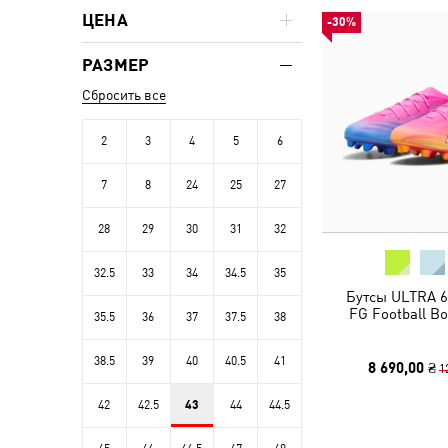
ЦЕНА
-30%
РАЗМЕР
Сбросить все
2
3
4
5
6
7
8
24
25
27
28
29
30
31
32
32.5
33
34
34.5
35
Бутсы ULTRA 6
FG Football Bo
35.5
36
37
37.5
38
38.5
39
40
40.5
41
8 690,00 ₴
1
42
42.5
43
44
44.5