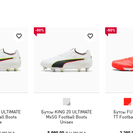
-50%
-50%
 ULTIMATE
Бутсы KING 20 ULTIMATE
Бутсы FU
ll Boots
MxSG Football Boots
TT Footba
x
Unisex
5 990,00 ₴
2 290,
0 990,00 ₴
11 990,00 ₴