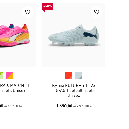
-50%
TRA 6 MATCH TT
Бутсы FUTURE 9 PLAY
 Boots Unisex
FG/AG Football Boots
Unisex
00 ₴
1 490,00 ₴
4 190,00 ₴
2 990,00 ₴