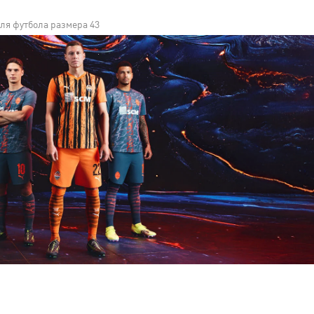
ля футбола размера 43