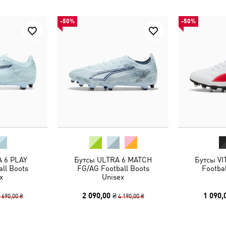
-50%
-50%
 6 PLAY
Бутсы ULTRA 6 MATCH
Бутсы VI
ll Boots
FG/AG Football Boots
Footba
x
Unisex
2 090,00 ₴
1 090,
 690,00 ₴
4 190,00 ₴