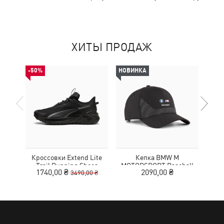
ХИТЫ ПРОДАЖ
-50%
НОВИНКА
-50%
Кроссовки Extend Lite
Кепка BMW M
Футб
Trail Running Shoes
MOTORSPORT Baseball
1740,00 ₴
2090,00 ₴
1
3490,00 ₴
Cap