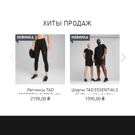
ХИТЫ ПРОДАЖ
НОВИНКА
НОВИНКА
-50%
Леггинсы TAD
Шорты TAD ESSENTIALS
Кр
ESSENTIALS 7/8 Tigths
5" Woven Shorts Men
NITR
2190,00 ₴
1590,00 ₴
1
Women