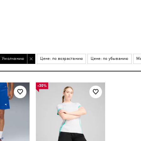
Умолчанию
Цене: по возрастанию
Цене: по убыванию
Ма
-30%