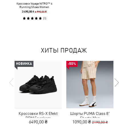
Кроссовки Voyage NITRO™ 4
Running Shoes Women
6 990,00 ₴
3 490,00 ₴
(
1
)
ХИТЫ ПРОДАЖ
НОВИНКА
-50%
НОВ
Кроссовки RS-X Efekt
Шорты PUMA Class 8"
Сум
PRM Sneakers
Shorts Men
Ext
6490,00 ₴
1090,00 ₴
2190,00 ₴