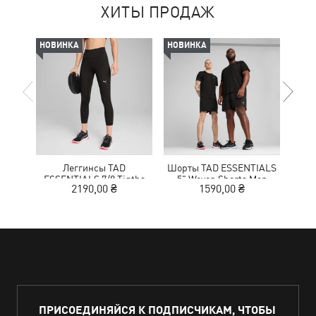
ХИТЫ ПРОДАЖ
НОВИНКА
НОВИНКА
-50%
Леггинсы TAD
Шорты TAD ESSENTIALS
Кр
ESSENTIALS 7/8 Tigths
5" Woven Shorts Men
NITR
2190,00 ₴
1590,00 ₴
1
Women
ПРИСОЕДИНЯЙСЯ К ПОДПИСЧИКАМ, ЧТОБЫ