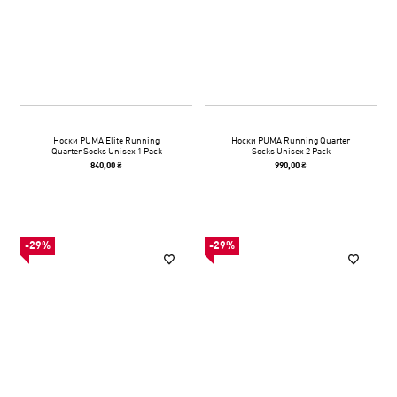
Носки PUMA Elite Running
Носки PUMA Running Quarter
Quarter Socks Unisex 1 Pack
Socks Unisex 2 Pack
840,00 ₴
990,00 ₴
-29%
-29%