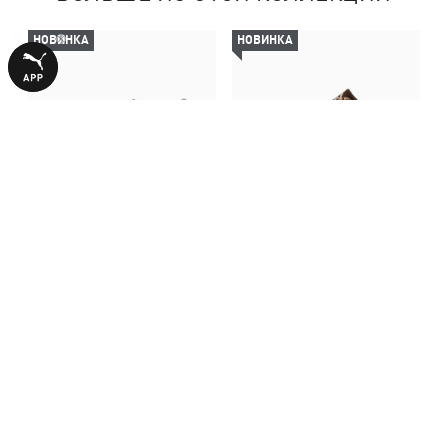
НОВИНКА
НОВИНКА
Балетки Speedcat Wild Ballet
Кроссовки Speedcat Wild
Sneakers Women
Sneakers Women
4490,00 ₴
6490,00 ₴
С ЭТИМ ТОВАРОМ ПОКУПАЮТ
НОВИНКА
НОВИНКА