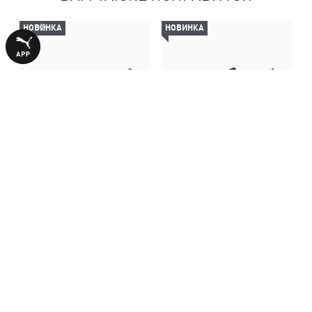
НОВИНКА
НОВИНКА
Балетки Speedcat Ballet
Балетки Speedcat Ballet
Suede Shoes Women
Suede Shoes Women
4490,00 ₴
4490,00 ₴
БОЛЬШЕ ИЗ ЭТОЙ КОЛЛЕКЦИИ
НОВИНКА
НОВИНКА