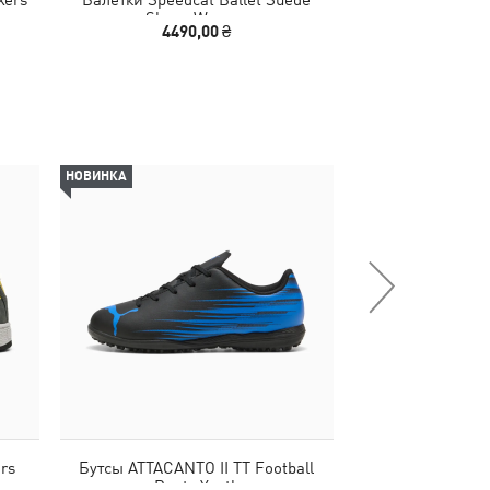
Shoes Women
4490,00 ₴
4790
НОВИНКА
-40%
rs
Бутсы ATTACANTO II TT Football
Кроссовки P
Boots Youth
Inverse Mimiky