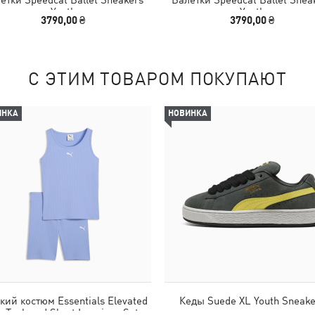
Youth
Youth
3790,00 ₴
3790,00 ₴
С ЭТИМ ТОВАРОМ ПОКУПАЮТ
ИНКА
НОВИНКА
кий костюм Essentials Elevated
Кеды Suede XL Youth Sneake
b Tank and Short Leggings Set