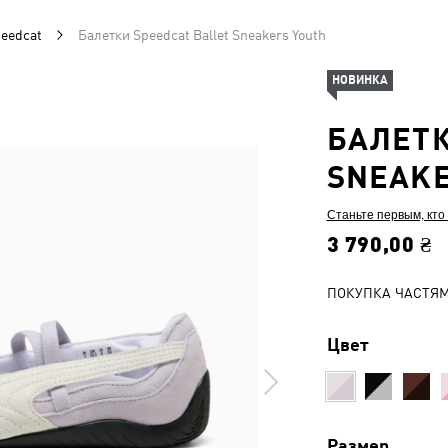
eedcat
Балетки Speedcat Ballet Sneakers Youth
НОВИНКА
БАЛЕТК
SNEAKE
Станьте первым, кто
3 790,00 ₴
ПОКУПКА ЧАСТЯ
Цвет
Размер