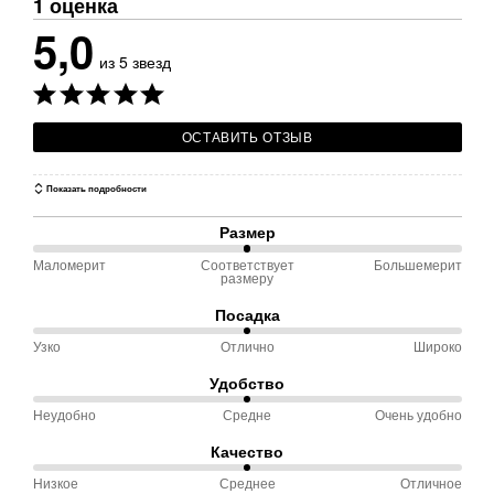
1 оценка
5,0
из 5 звезд
ОСТАВИТЬ ОТЗЫВ
Показать подробности
Размер
Маломерит
Соответствует
Большемерит
50 %
размеру
между
Посадка
Маломерит
Узко
Отлично
Широко
50 %
и
между
Соответствует
Удобство
Узко
размеру
Неудобно
Средне
Очень удобно
50 %
и
между
Качество
Отлично
Неудобно
Низкое
Среднее
Отличное
50 %