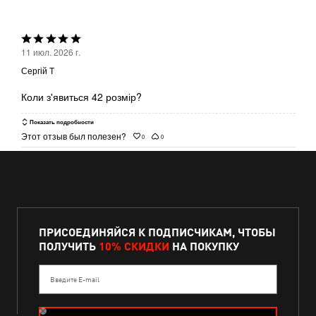
и
между
Средне
Низкое
Выбрана
и
11 июл. 2026 г.
оценка
Среднее
Сергій Т
5из
5
Коли з'явиться 42 розмір?
Показать подробности
Этот отзыв был полезен?
0
0
ПРИСОЕДИНЯЙСЯ К ПОДПИСЧИКАМ, ЧТОБЫ
ПОЛУЧИТЬ
10% СКИДКИ
НА ПОКУПКУ
Введите E-mail