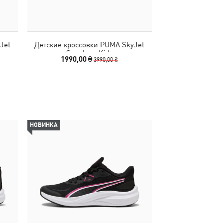
Jet
Детские кроссовки PUMA SkyJet
Кроссовки Skyro
Sneakers Kids
Yo
1990,00 ₴
2190
3990,00 ₴
НОВИНКА