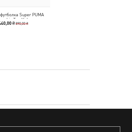
 футболка Super PUMA
raphic Tee Kids
440,00 ₴
890,00 ₴