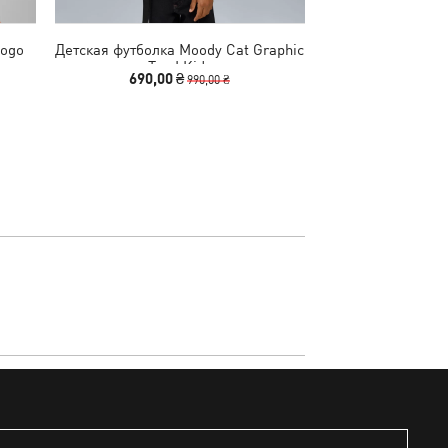
Logo
Детская футболка Moody Cat Graphic
Детская футбо
Tee I Kids
Graphic
690,00 ₴
440,00
990,00 ₴