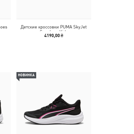
hoes
Детские кроссовки PUMA SkyJet
Детские кроссо
Sneakers Kids
Sneake
4190,00 ₴
1990,00
НОВИНКА