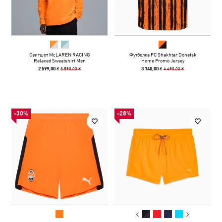
Свитшот McLAREN RACING
Футболка FC Shakhtar Donetsk
Relaxed Sweatshirt Men
Home Promo Jersey
3 590,00 ₴
4 490,00 ₴
2 599,00 ₴
3 140,00 ₴
-30%
-28%