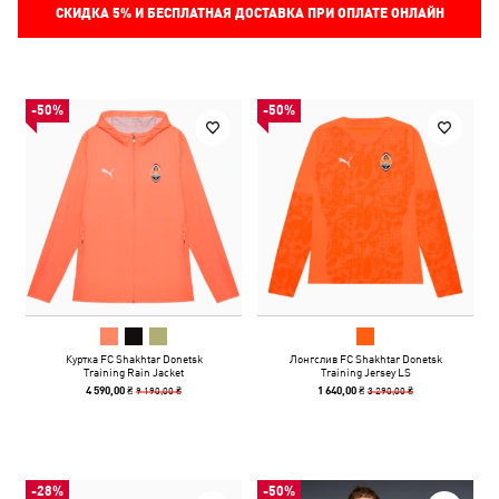
СКИДКА
5%
И БЕСПЛАТНАЯ ДОСТАВКА ПРИ ОПЛАТЕ ОНЛАЙН
-50%
-50%
Куртка FC Shakhtar Donetsk
Лонгслив FC Shakhtar Donetsk
Training Rain Jacket
Training Jersey LS
9 190,00 ₴
3 290,00 ₴
4 590,00 ₴
1 640,00 ₴
-28%
-50%