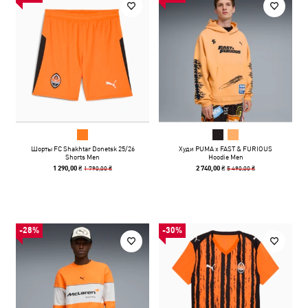
Шорты FC Shakhtar Donetsk 25/26
Худи PUMA x FAST & FURIOUS
Shorts Men
Hoodie Men
1 790,00 ₴
5 490,00 ₴
1 290,00 ₴
2 740,00 ₴
-28%
-30%