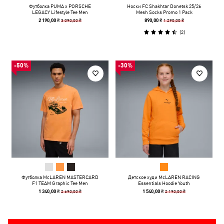
Футболка PUMA x PORSCHE
Носки FC Shakhtar Donetsk 25/26
LEGACY Lifestyle Tee Men
Mesh Socks Promo 1 Pack
3 090,00 ₴
1 290,00 ₴
2 190,00 ₴
890,00 ₴
(
2
)
-50%
-30%
Футболка McLAREN MASTERCARD
Детское худи McLAREN RACING
F1 TEAM Graphic Tee Men
Essentials Hoodie Youth
2 690,00 ₴
2 190,00 ₴
1 340,00 ₴
1 540,00 ₴