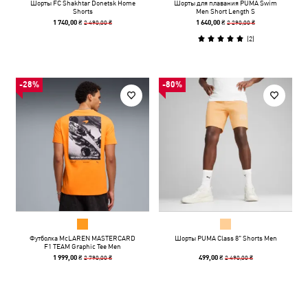
Шорты FC Shakhtar Donetsk Home
Шорты для плавания PUMA Swim
Shorts
Men Short Length S
2 490,00 ₴
2 290,00 ₴
1 740,00 ₴
1 640,00 ₴
(
2
)
-28%
-80%
Футболка McLAREN MASTERCARD
Шорты PUMA Class 8" Shorts Men
F1 TEAM Graphic Tee Men
2 790,00 ₴
2 490,00 ₴
1 999,00 ₴
499,00 ₴