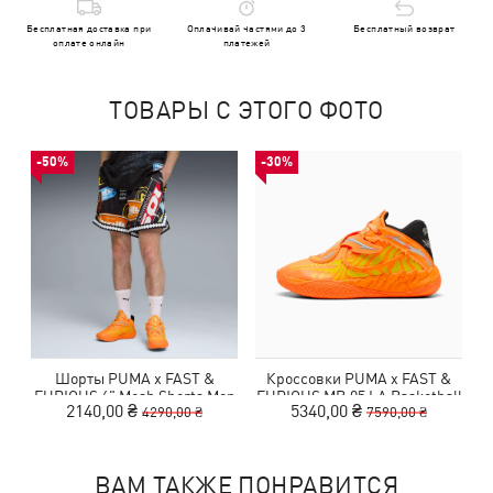
Бесплатная доставка при
Оплачивай частями до 3
Бесплатный возврат
оплате онлайн
платежей
ТОВАРЫ С ЭТОГО ФОТО
-50%
-30%
Шорты PUMA x FAST &
Кроссовки PUMA x FAST &
FURIOUS 6" Mesh Shorts Men
FURIOUS MB.05 LA Basketball
2140,00 ₴
5340,00 ₴
4290,00 ₴
7590,00 ₴
Shoes Unisex
ВАМ ТАКЖЕ ПОНРАВИТСЯ