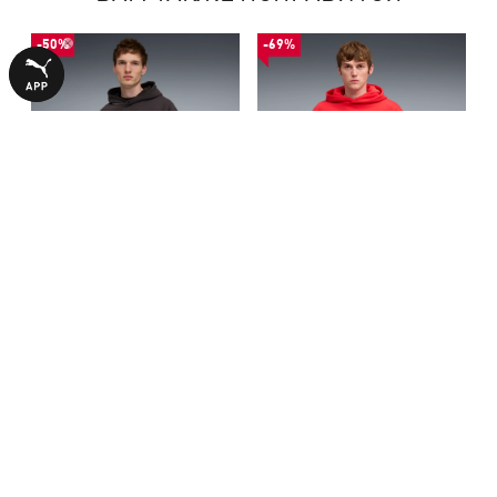
-50%
-69%
Худи PUMA x FAST &
Худи Hoops x E.T. Basketball
FURIOUS Hoodie Men
Hoodie Men
2740,00 ₴
1399,00 ₴
5490,00 ₴
4490,00 ₴
БОЛЬШЕ ИЗ ЭТОЙ КОЛЛЕКЦИИ
-50%
-50%