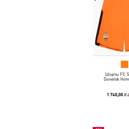
Шорты FC S
Donetsk Hom
1 740,00 ₴
2