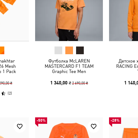
hakhtar
Футболка McLAREN
Детское
26 Mesh
MASTERCARD F1 TEAM
RACING Es
 1 Pack
Graphic Tee Men
1 340,00 ₴
1 140,
290,00 ₴
2 690,00 ₴
(
2
)
-50%
-28%