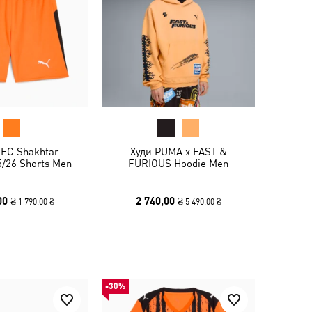
FC Shakhtar
Худи PUMA x FAST &
5/26 Shorts Men
FURIOUS Hoodie Men
00 ₴
2 740,00 ₴
1 790,00 ₴
5 490,00 ₴
-30%