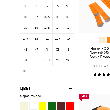
2
3
4
5
35.5
36
37
37.5
38
38.5
39
40
40.5
41
42
42.5
43
44
44.5
45
Носки FC S
46
47
48
XS
S
Donetsk 25/
Socks Promo
M
L
OSFA
XL
XXL
890,00 ₴
1 
3XL
ЦВЕТ
Сбросить все
-50%