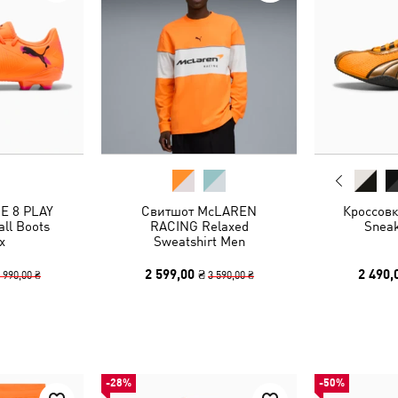
E 8 PLAY
Свитшот McLAREN
Кроссовк
ll Boots
RACING Relaxed
Sneak
x
Sweatshirt Men
2 599,00 ₴
2 490,
 990,00 ₴
3 590,00 ₴
-28%
-50%