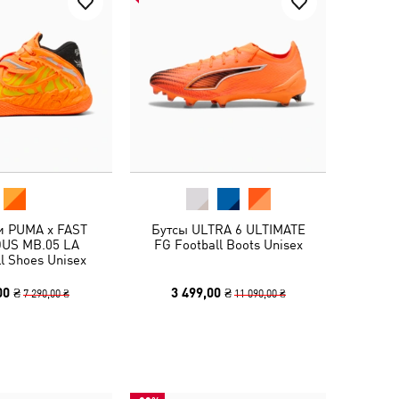
и PUMA x FAST
Бутсы ULTRA 6 ULTIMATE
US MB.05 LA
FG Football Boots Unisex
l Shoes Unisex
00 ₴
3 499,00 ₴
7 290,00 ₴
11 090,00 ₴