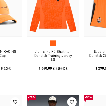
EN RACING
Лонгслив FC Shakhtar
Шорты 
 Cap
Donetsk Training Jersey
Donetsk 2
LS
1 640,00 ₴
1 290,
 190,00 ₴
3 290,00 ₴
-28%
-50%