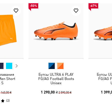
-50%
-67%
плавания
Бутсы ULTRA 6 PLAY
Бутсы U
en Short
FG/AG Football Boots
FG/AG F
 S
Unisex
1 290,00 ₴
1 399,
 140,00 ₴
2 590,00 ₴
(
2
)