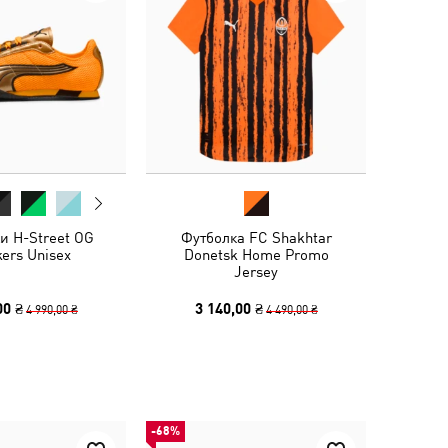
и H-Street OG
Футболка FC Shakhtar
ers Unisex
Donetsk Home Promo
Jersey
00 ₴
3 140,00 ₴
4 990,00 ₴
4 490,00 ₴
-68%