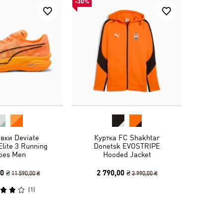
-30%
вки Deviate
Куртка FC Shakhtar
lite 3 Running
Donetsk EVOSTRIPE
oes Men
Hooded Jacket
0 ₴
2 790,00 ₴
11 590,00 ₴
3 990,00 ₴
(
1
)