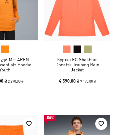
 худи McLAREN
Куртка FC Shakhtar
sentials Hoodie
Donetsk Training Rain
Youth
Jacket
00 ₴
4 590,00 ₴
2 290,00 ₴
9 190,00 ₴
-50%