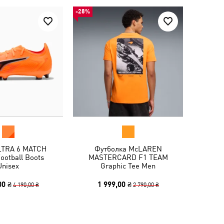
-28%
LTRA 6 MATCH
Футболка McLAREN
ootball Boots
MASTERCARD F1 TEAM
Unisex
Graphic Tee Men
00 ₴
1 999,00 ₴
4 190,00 ₴
2 790,00 ₴