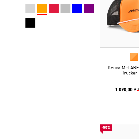
Кепка McLAR
Trucker
1 090,00 ₴
2
-50%