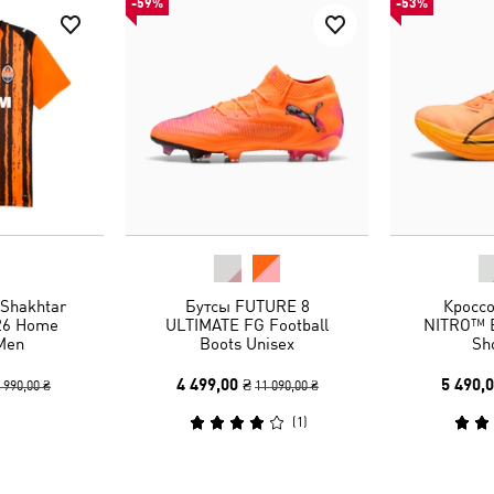
-59%
-53%
Shakhtar
Бутсы FUTURE 8
Кроссо
26 Home
ULTIMATE FG Football
NITRO™ E
Men
Boots Unisex
Sh
4 499,00 ₴
5 490,0
 990,00 ₴
11 090,00 ₴
(
1
)