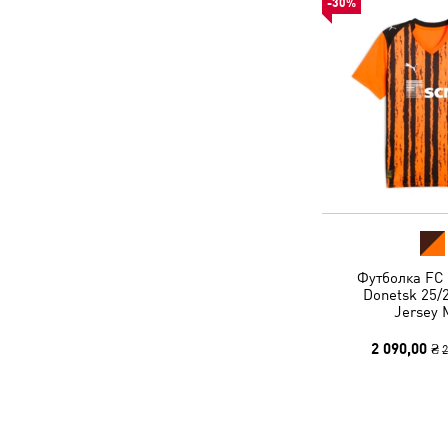
-30%
Футболка FC 
Donetsk 25/
Jersey 
2 090,00 ₴
2