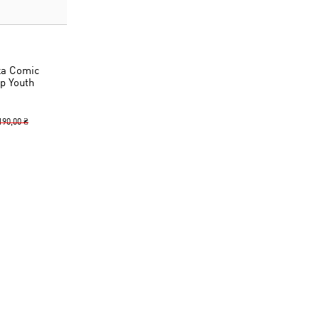
ка Comic
p Youth
190,00 ₴