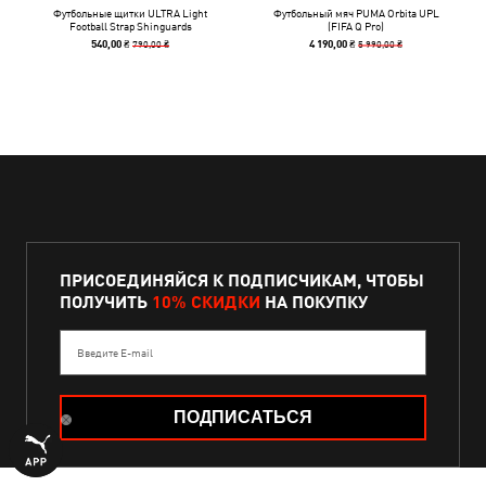
Футбольные щитки ULTRA Light
Футбольный мяч PUMA Orbita UPL
Football Strap Shinguards
(FIFA Q Pro)
790,00 ₴
5 990,00 ₴
540,00 ₴
4 190,00 ₴
ПРИСОЕДИНЯЙСЯ К ПОДПИСЧИКАМ, ЧТОБЫ
ПОЛУЧИТЬ
10% СКИДКИ
НА ПОКУПКУ
Введите E-mail
ПОДПИСАТЬСЯ