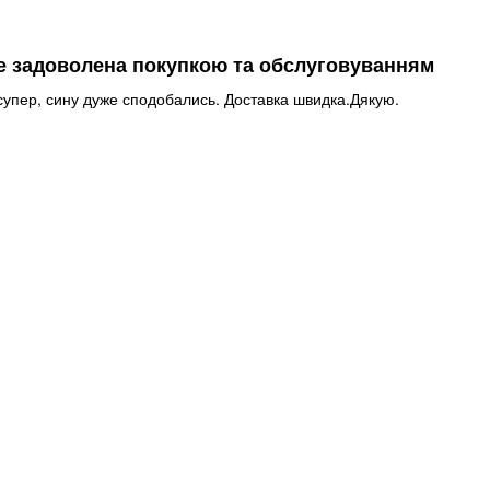
и
меж
Сред
Низк
е задоволена покупкою та обслуговуванням
и
супер, сину дуже сподобались. Доставка швидка.Дякую.
Сред