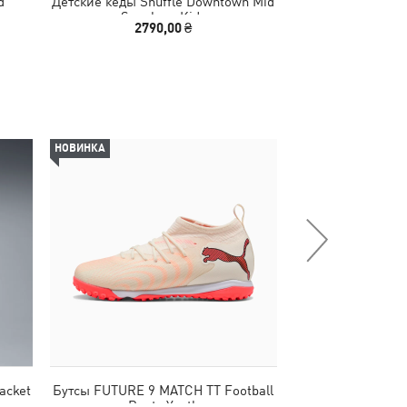
d
Детские кеды Shuffle Downtown Mid
Детские кеды Shu
Sneakers Kids
Sneake
2790,00 ₴
2790
НОВИНКА
НОВИНКА
acket
Бутсы FUTURE 9 MATCH TT Football
Кроссовки Skyro
Boots Youth
Yo