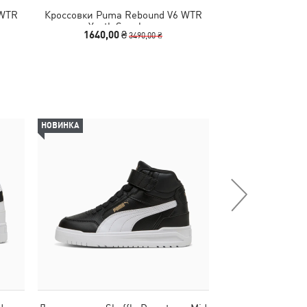
 WTR
Кроссовки Puma Rebound V6 WTR
Кеды Shuffle
Youth Sneakers
Sneake
1640,00 ₴
1390,00
3490,00 ₴
НОВИНКА
НОВИНКА