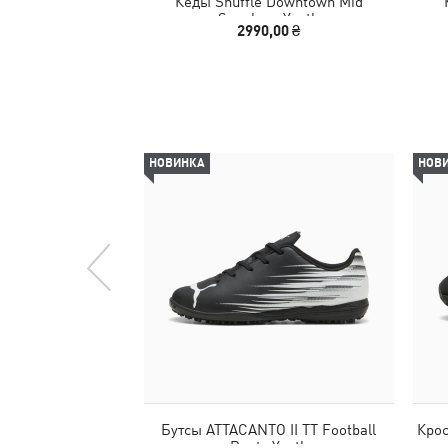
Кеды Shuffle Downtown Mid
Sneakers Youth
2990,00 ₴
НОВИНКА
НОВ
Бутсы ATTACANTO II TT Football
Крос
Boots Youth