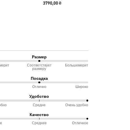
3790,00 ₴
2190
Размер
мерит
Соответствует
Большемерит
размеру
ду
Посадка
омерит
Отлично
Широко
Удобство
ду
ветствует
обно
Средне
Очень удобно
%
еру
Качество
ду
ое
Среднее
Отличное
чно
обно
%