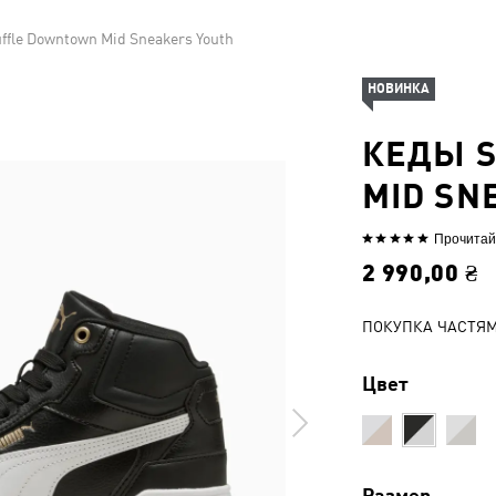
ffle Downtown Mid Sneakers Youth
НОВИНКА
КЕДЫ 
MID SN
Прочитай
Выбрана
оценка
2 990,00 ₴
5из
5
ПОКУПКА ЧАСТЯ
Цвет
Размер