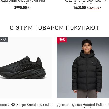
Кеды Shuffle Downtown Mid
Кеды Shuffle Downtown Mi
Sneakers Unisex
Sneakers Unisex
3990,00 ₴
1640,00 ₴
3490,00 ₴
С ЭТИМ ТОВАРОМ ПОКУПАЮТ
ИНКА
-50%
совки RS Surge Sneakers Youth
Детская куртка Hooded Puffer J
Youth