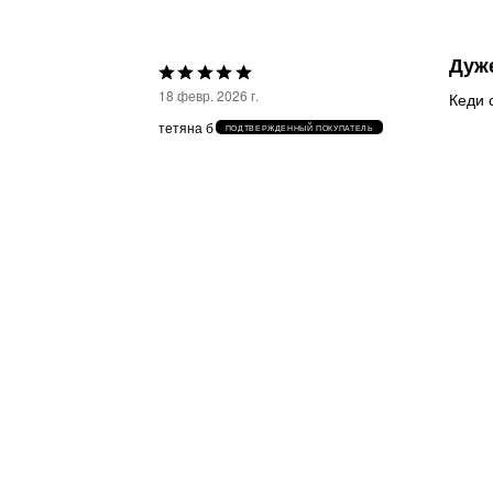
Дуж
Выбрана
18 февр. 2026 г.
Кеди 
оценка
тетяна б
ПОДТВЕРЖДЕННЫЙ ПОКУПАТЕЛЬ
5из
5