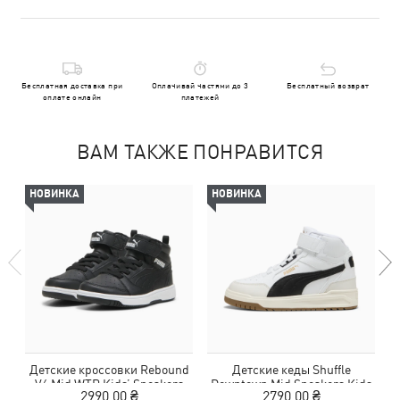
Бесплатная доставка при
Оплачивай частями до 3
Бесплатный возврат
оплате онлайн
платежей
ВАМ ТАКЖЕ ПОНРАВИТСЯ
НОВИНКА
НОВИНКА
Детские кроссовки Rebound
Детские кеды Shuffle
V6 Mid WTR Kids’ Sneakers
Downtown Mid Sneakers Kids
2990,00 ₴
2790,00 ₴