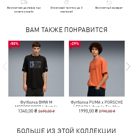
Бесплатная доставка при
Оплачивай частями до 3
Бесплатный возврат
оплате онлайн
платежей
ВАМ ТАКЖЕ ПОНРАВИТСЯ
-50%
-29%
Футболка BMW M
Футболка PUMA x PORSCHE
MOTORSPORT Lifestyle
LEGACY Lifestyle Tee Men
1340,00 ₴
1990,00 ₴
2690,00 ₴
2790,00 ₴
Relaxed Tee Men
БОЛЬШЕ ИЗ ЭТОЙ КОЛЛЕКЦИИ