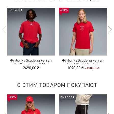
НОВИНКА
-50%
Футболка Scuderia Ferrari
Футболка Scuderia Ferrari
Car Graphic Tee II Men
Tonal Shield Tee Men
2490,00 ₴
1090,00 ₴
2190,00 ₴
С ЭТИМ ТОВАРОМ ПОКУПАЮТ
-30%
НОВИНКА