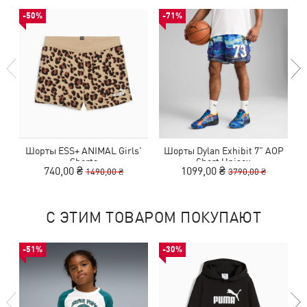
-50%
-71%
Шорты ESS+ ANIMAL Girls'
Шорты Dylan Exhibit 7" AOP
Ш
Shorts
Short Unisex
740,00 ₴
1099,00 ₴
1490,00 ₴
3790,00 ₴
С ЭТИМ ТОВАРОМ ПОКУПАЮТ
-51%
-30%