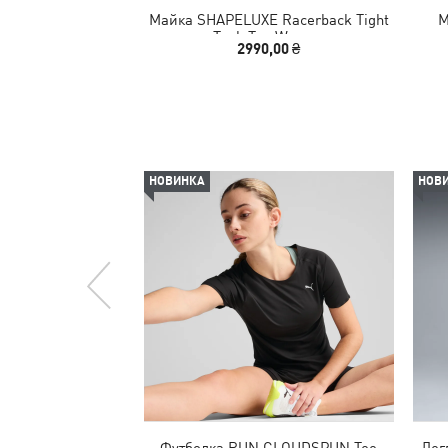
Майка SHAPELUXE Racerback Tight
М
Tank Top Women
2990,00 ₴
НОВИНКА
НОВ
Футболка RUN CLOUDSPUN Tee
Лег