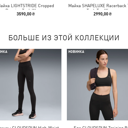
айка LIGHTSTRIDE Cropped
Майка SHAPELUXE Racerback T
Running Tank Women
Tank Top Women
3590,00 ₴
2990,00 ₴
БОЛЬШЕ ИЗ ЭТОЙ КОЛЛЕКЦИИ
ИНКА
НОВИНКА
гинсы CLOUDSPUN High-Waist
Бра CLOUDSPUN Training B