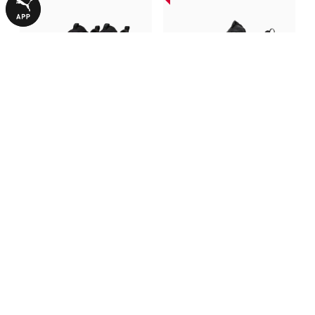
Кроссовки RS-X Efekt PRM
Кроссовки RS-X Efekt
Sneakers
6490,00 ₴
5199,00 ₴
6490,00 ₴
С ЭТИМ ТОВАРОМ ПОКУПАЮТ
-50%
НОВИНКА